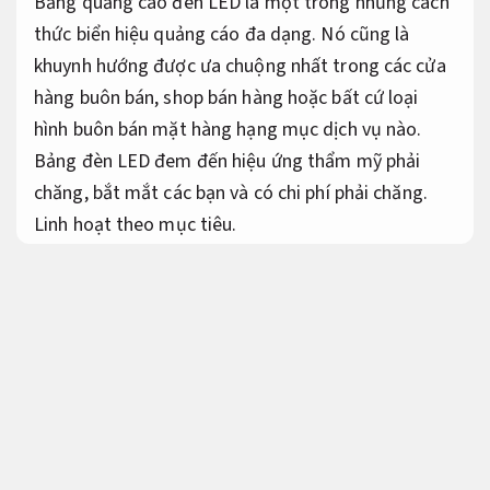
Bảng quảng cáo đèn LED là một trong những cách
thức biển hiệu quảng cáo đa dạng. Nó cũng là
khuynh hướng được ưa chuộng nhất trong các cửa
hàng buôn bán, shop bán hàng hoặc bất cứ loại
hình buôn bán mặt hàng hạng mục dịch vụ nào.
Bảng đèn LED đem đến hiệu ứng thẩm mỹ phải
chăng, bắt mắt các bạn và có chi phí phải chăng.
Linh hoạt theo mục tiêu.
Hãy cùng Quảng Cáo Angle cập nhật ngay hơn 50
mẫu bảng đèn LED đẹp hoàn hảo cho năm 2024
dưới đây.
Tăng khách hàng tiềm năng.
Chắc chắn
bạn sẽ tìm được phát minh phải chăng nhất cho
biển hiệu buôn bán của mình.
Giảm chi phí quảng cáo.