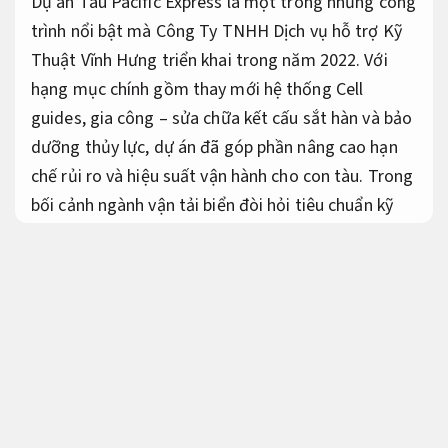
Dự án Tàu Pacific Express là một trong những công
trình nổi bật mà Công Ty TNHH Dịch vụ hỗ trợ Kỹ
Thuật Vĩnh Hưng triển khai trong năm 2022. Với
hạng mục chính gồm thay mới hệ thống Cell
guides, gia công – sửa chữa kết cấu sắt hàn và bảo
dưỡng thủy lực, dự án đã góp phần nâng cao hạn
chế rủi ro và hiệu suất vận hành cho con tàu. Trong
bối cảnh ngành vận tải biển đòi hỏi tiêu chuẩn kỹ
thuật ngày càng khắt khe, dự án Pacific Express
không chỉ khẳng định năng lực thi công của Vĩnh
Hưng mà còn mang lại giá trị thiết thực cho chủ
đầu tư Gemadept: được tối ưu chi phí, giúp đảm
bảo tiến độ và duy trì đạt chất lượng quốc tế. Đây
là dấu mốc quan trọng thể hiện cam kết của Vĩnh
Hưng trong lĩnh vực sửa chữa, bảo dưỡng tàu thủy
chỉn chu.
Tối ưu vận hành.