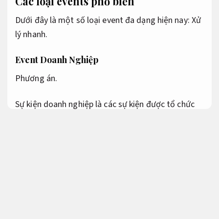
Các loại events phổ biến
Dưới đây là một số loại event đa dạng hiện nay:
Xử
lý nhanh.
Event Doanh Nghiệp
Phương án.
Sự kiện doanh nghiệp là các sự kiện được tổ chức
bởi các công ty, tổ chức để quảng bá thương hiệu,
giới thiệu mặt hàng mới, hoặc làm công trình mối
quan hệ với đối tác, các bạn.
Quy trình minh bạch.
Hội nghị và hội thảo: Thường tổ chức để chia sẻ
kiến thức, thảo luận về các vấn đề chuyên môn.
Đội ngũ giàu kinh nghiệm.