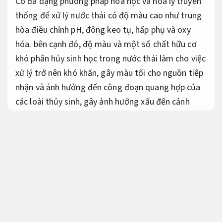
Có đa dạng phương pháp hóa học và hóa lý truyền
thống để xử lý nước thải có độ màu cao như trung
hòa điều chỉnh pH, đông keo tụ, hấp phụ và oxy
hóa. bên cạnh đó, độ màu và một số chất hữu cơ
khó phân hủy sinh học trong nước thải làm cho việc
xử lý trở nên khó khăn, gây màu tối cho nguồn tiếp
nhận và ảnh hưởng đến công đoạn quang hợp của
các loài thủy sinh, gây ảnh hưởng xấu đến cảnh
quan.
Tiết kiệm nhân công.
Thời điểm hiện tại, công nghệ xử lý nước thải ngày
càng hiện đại, vì vậy việc đạt được các tiêu chuẩn
kiểm mẫu cho nước thải sau xử lý không còn là điều
quá khó khăn nếu bạn đầu tư xây dựng hệ thống xử
lý nước thải theo đúng công nghệ.
Phù hợp nhiều dây chuyền.