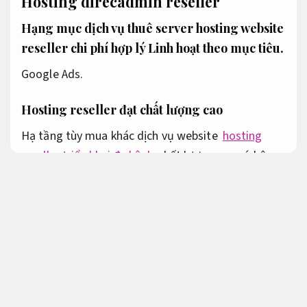
Hosting direcadmin reseller
Hạng mục dịch vụ thuê server hosting website
reseller chi phí hợp lý
Linh hoạt theo mục tiêu.
Google Ads.
Hosting reseller đạt chất lượng cao
Hạ tầng tùy mua khác dịch vụ website
hosting
reseller triển khai đa kênh
chất lượng cao có hệ
thống phần cứng chất lượng ổn định bậc nhất như
cho thuê CPU E5-26xx,
Triển khai đa kênh.
ổ cứng
SSD,
Giảm chi phí quảng cáo.
phần mềm
Directadmin.
TikTok Ads.
Tăng độ phủ thương
hiệu.
Hosting được hoàn hảo tổng thể cho đa số
các dịch vụ hỗ trợ xử lý máy chủ website theo
phiên bản mới nhất của SIEUTOCVIET,
Nội dung