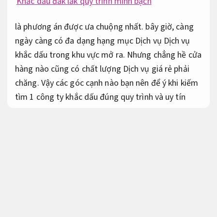
Khắc dấu đắk lắk quy trình minh bạch
là phương án được ưa chuộng nhất. bây giờ, càng
ngày càng có đa dạng hạng mục Dịch vụ Dịch vụ
khắc dấu trong khu vực mở ra. Nhưng chẳng hề cửa
hàng nào cũng có chất lượng Dịch vụ giá rẻ phải
chăng. Vậy các góc cạnh nào bạn nên để ý khi kiếm
tìm 1 công ty khắc dấu đúng quy trình và uy tín
Tổ chức sự kiện giáo dục giảm rủi ro xử lý
Dễ mở rộng.
Khắc dấu tại đắk lắk con dấu phải
chăng rẻ
Bài bản.
Khắc dấu tại đắk lắk nhanh gọn lẹ lấy ngay