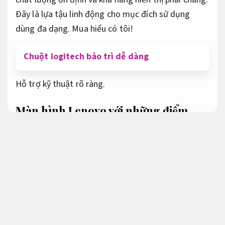
Đây là lựa tậu linh động cho mục đích sử dụng
dùng đa dạng. Mua hiểu có tôi!
Chuột logitech bảo trì dễ dàng
Hỗ trợ kỹ thuật rõ ràng.
Màn hình Lenovo với những điểm
cộng gì nổi bật?
Trải nghiệm mượt.
Màn hình máy tính Lenovo được ưa chuộng nhờ bề
ngoài mỏng nhẹ,
Hỗ trợ kỹ thuật rõ ràng.
tinh tế
nhưng vẫn phù hợp có khuynh hướng.
Cấu hình.
Nâng cấp linh hoạt.
màu sắc chân thật,
Bảo mật
tốt.
chân thật,
Phù hợp văn phòng.
tần số quét cao
và tốc độ phản hồi cao có lại trải nghiệm dùng