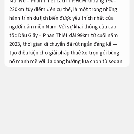
Mũi Né – Phan Thiết cách TP.HCM khoảng 190–
220km tùy điểm đến cụ thể, là một trong những
hành trình du lịch biển được yêu thích nhất của
người dân miền Nam. Với sự khai thông của cao
tốc Dầu Giây – Phan Thiết dài 99km từ cuối năm
2023, thời gian di chuyển đã rút ngắn đáng kể —
tạo điều kiện cho giải pháp thuê Xe trọn gói bùng
nổ mạnh mẽ với đa dạng hướng lựa chọn từ sedan
4–5 chỗ đến Xe giá rẻ limousine 9 chỗ VIP hay Xe
du lịch 16–29 chỗ cho đoàn lớn.
Lắp đặt đúng kỹ
thuật.
Bài viết này cung cấp thông tin cần biết chi tiết
nhất để bạn so sánh, hướng lựa chọn và đặt Xe
thuê TP.HCM đi Mũi Né – Phan Thiết một cách
thông minh: từ bảng giá cụ thể theo từng dòng Xe,