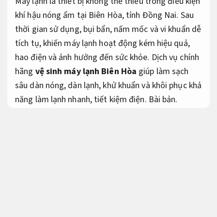
Máy lạnh là thiết bị không thể thiếu trong điều kiện
khí hậu nóng ẩm tại Biên Hòa, tỉnh Đồng Nai. Sau
thời gian sử dụng, bụi bẩn, nấm mốc và vi khuẩn dễ
tích tụ, khiến máy lạnh hoạt động kém hiệu quả,
hao điện và ảnh hưởng đến sức khỏe. Dịch vụ chính
hãng
vệ sinh máy lạnh Biên Hòa
giúp làm sạch
sâu dàn nóng, dàn lạnh, khử khuẩn và khôi phục khả
năng làm lạnh nhanh, tiết kiệm điện.
Bài bản.
Bài viết cung cấp nội dung tham khảo toàn diện về
vệ sinh máy lạnh Biên Hòa
năm 2026, từ trình tự
xử lý thực hiện, báo giá tham khảo đến các yếu tố
ảnh hưởng đến đạt chất lượng Dịch vụ tại khu vực
này.
Đội ngũ giàu kinh nghiệm.
Vệ sinh máy lạnh Biên Hòa là gì?
Đội